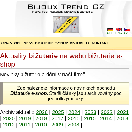
GER
ENG
CZE
O NÁS
WELLNESS
BIŽUTERIE E-SHOP
AKTUALITY
KONTAKT
Aktuality
bižuterie
na webu bižuterie e-
shop
Novinky bižuterie a dění v naší firmě
Zde naleznete informace o novinkách obchodu
Bižuterie e-shop
. Starší články jsou archivovány pod
jednotlivými roky.
Archiv aktualit:
2026
|
2025
|
2024
|
2023
|
2022
|
2021
|
2020
|
2019
|
2018
|
2017
|
2016
|
2015
|
2014
|
2013
|
2012
|
2011
|
2010
|
2009
|
2008
|