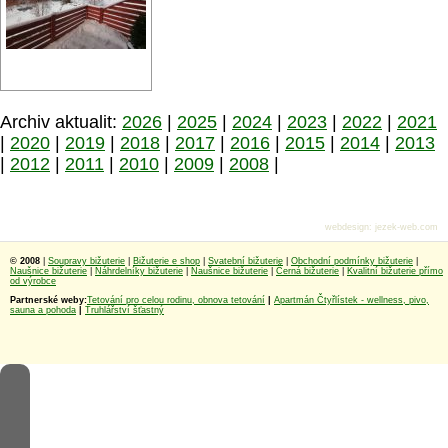
Archiv aktualit:
2026
|
2025
|
2024
|
2023
|
2022
|
2021
|
2020
|
2019
|
2018
|
2017
|
2016
|
2015
|
2014
|
2013
|
2012
|
2011
|
2010
|
2009
|
2008
|
webdesign
:
jezek-web.com
© 2008
|
Soupravy bižuterie
|
Bižuterie e shop
|
Svatební bižuterie
|
Obchodní podmínky bižuterie
|
Naušnice bižuterie
|
Náhrdelníky bižuterie
|
Naušnice bižuterie
|
Černá bižuterie
|
Kvalitní bižuterie přímo
od výrobce
Partnerské weby:
Tetování pro celou rodinu, obnova tetování
|
Apartmán Čtyřlístek - wellness, pivo,
sauna a pohoda
|
Truhlářství šťastný