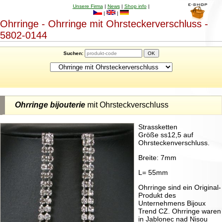
Unsere Firma
|
News
|
Shop info
|
|
|
Ohrringe - Ohrringe mit Ohrsteckerverschluss -
5802-0144
Suchen:
Ohrringe bijouterie
mit Ohrsteckverschluss
Strassketten
Größe ss12,5 auf
Ohrsteckenverschluss.
Breite: 7mm
L= 55mm
Ohrringe sind ein Original-
Produkt des
Unternehmens Bijoux
Trend CZ. Ohrringe waren
in Jablonec nad Nisou