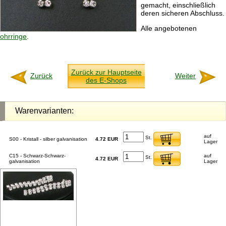
gemacht, einschließlich
deren sicheren Abschluss.
Alle angebotenen
ohrringe
.
Zurück zur Hauptseite
Zurück
Weiter
des E-Shops
Warenvarianten:
auf
St.
S00 - Kristall - silber galvanisation
4.72 EUR
Lager
C15 - Schwarz-Schwarz-
auf
St.
4.72 EUR
galvanisation
Lager