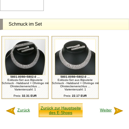
Schmuck im Set
5801-0098+5802-0 ...
5801-0098+5802-0 ...
Exklusiv-Set aus Bijouterie
Exklusiv-Set aus Bijouterie
Schmuck - Halsband + Ohrringe mit
Schmuck - Halsband + Ohrringe mit
Ohrsteckerverschlus ...
Ohrsteckerverschlus ...
Varientenzahl: 1
Varientenzahl: 1
Preis:
32.31 EUR
Preis:
22.17 EUR
Zurück zur Hauptseite
Zurück
Weiter
des E-Shops