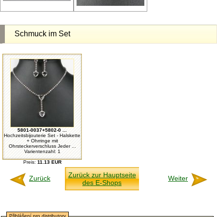
Schmuck im Set
5801-0037+5802-0 ...
Hochzeitsbijouterie Set - Halskette
+ Ohrringe mit
Ohrsteckerverschluss Jeder ...
Varientenzahl: 1
Preis:
11.13 EUR
Zurück zur Hauptseite
Zurück
Weiter
des E-Shops
Přihlášení pro distributory