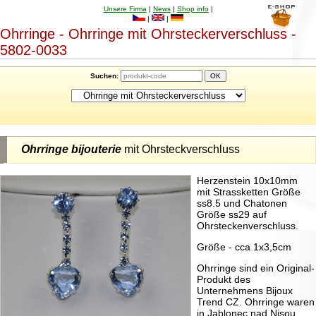
Unsere Firma
|
News
|
Shop info
|
|
|
Ohrringe - Ohrringe mit Ohrsteckerverschluss -
5802-0033
Suchen:
Ohrringe bijouterie
mit Ohrsteckverschluss
Herzenstein 10x10mm
mit Strassketten Größe
ss8.5 und Chatonen
Größe ss29 auf
Ohrsteckenverschluss.
Größe - cca 1x3,5cm
Ohrringe sind ein Original-
Produkt des
Unternehmens Bijoux
Trend CZ. Ohrringe waren
in Jablonec nad Nisou