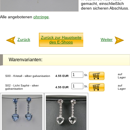
gemacht, einschließlich
deren sicheren Abschluss.
Alle angebotenen
ohrringe
.
Zurück zur Hauptseite
Zurück
Weiter
des E-Shops
Warenvarianten:
auf
St.
S00 - Kristall - silber galvanisation
4.55 EUR
Lager
S02 - Licht Saphir - silver
auf
St.
4.55 EUR
galvanisation
Lager