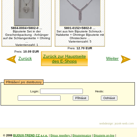
5804-0004+5802-0 ...
5801-0152+5802-0 ...
Bijouterie Set in der
Set aus fein Bijouterie Schmuck -
Geschenkpackung - Anhänger
Halskette + Ohrringe Bijouterie mit
auf die Schlangenkette + Ohrring
Ohrsteckerv ...
...
Varientenzahl: 5
Varientenzahl: 1
Preis:
12.70 EUR
Preis:
10.09 EUR
Zurück zur Hauptseite
Zurück
Weiter
des E-Shops
Přihlášení pro distributory
Login:
Heslo:
webdesign
:
jezek-web.com
© 2008
BIJOUX-TREND CZ s.r.o.
|
Bijoux jewellery
|
Bijouteriesatze
|
Bijouterie on-line
|