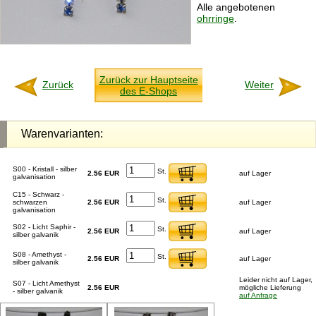
Alle angebotenen
ohrringe
.
Zurück zur Hauptseite
Zurück
Weiter
des E-Shops
Warenvarianten:
S00 - Kristall - silber
St.
2.56 EUR
auf Lager
galvanisation
C15 - Schwarz -
St.
schwarzen
2.56 EUR
auf Lager
galvanisation
S02 - Licht Saphir -
St.
2.56 EUR
auf Lager
silber galvanik
S08 - Amethyst -
St.
2.56 EUR
auf Lager
silber galvanik
Leider nicht auf Lager,
S07 - Licht Amethyst
2.56 EUR
mögliche Lieferung
- silber galvanik
auf Anfrage