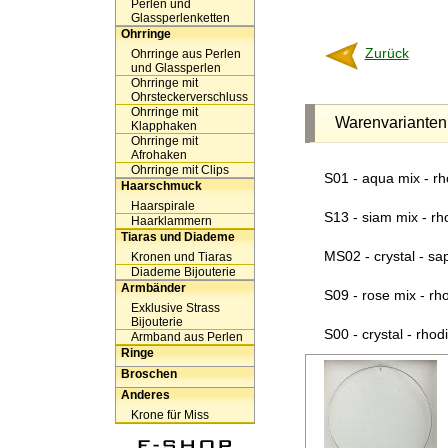
Perlen und
Glassperlenketten
Ohrringe
Zurück
Ohrringe aus Perlen
und Glassperlen
Ohrringe mit
Ohrsteckerverschluss
Ohrringe mit
Warenvarianten
Klapphaken
Ohrringe mit
Afrohaken
Ohrringe mit Clips
S01 - aqua mix - r
Haarschmuck
Haarspirale
S13 - siam mix - r
Haarklammern
Tiaras und Diademe
MS02 - crystal - sa
Kronen und Tiaras
Diademe Bijouterie
Armbänder
S09 - rose mix - rh
Exklusive Strass
Bijouterie
S00 - crystal - rho
Armband aus Perlen
Ringe
Broschen
Anderes
Krone für Miss