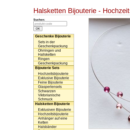
Halsketten Bijouterie - Hochzeit
Suchen:
Geschenke Bijouterie
Sets in der
Geschenkpackung
Ohrringen und
Hallsketten
Ringen
Geschenkpackung
Bijouterie Sets
Hochzeitsbijouterie
Exklusive Bijouterie
Feine Bijouterie
Glasperlensets
Schwarzen
Viktorianische
Schmuck
Halsketten Bijouterie
Exklusiven Bijouterie
Hochzeitsbijouterie
Anhänger auf eine
Ketten
Halsbänder