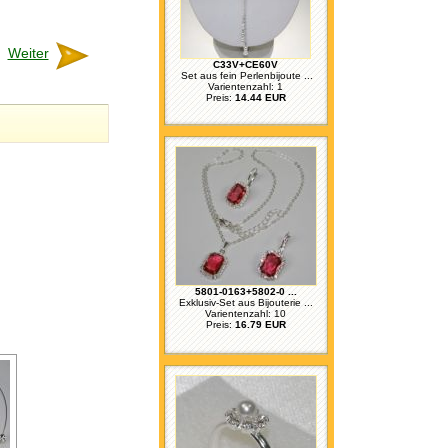
Weiter
C33V+CE60V
Set aus fein Perlenbijoute ...
Varientenzahl: 1
Preis:
14.44 EUR
5801-0163+5802-0 ...
Exklusiv-Set aus Bijouterie ...
Varientenzahl: 10
Preis:
16.79 EUR