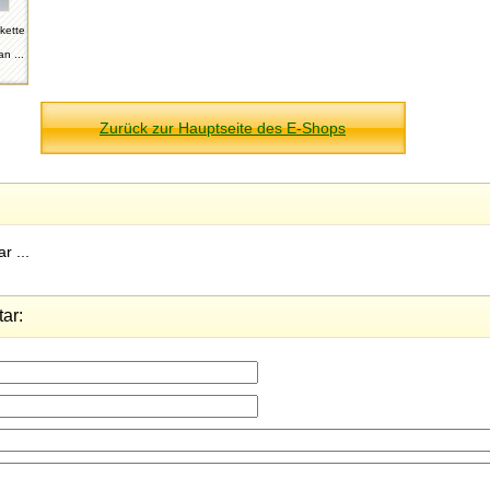
kette
n ...
Zurück zur Hauptseite des E-Shops
r ...
ar: