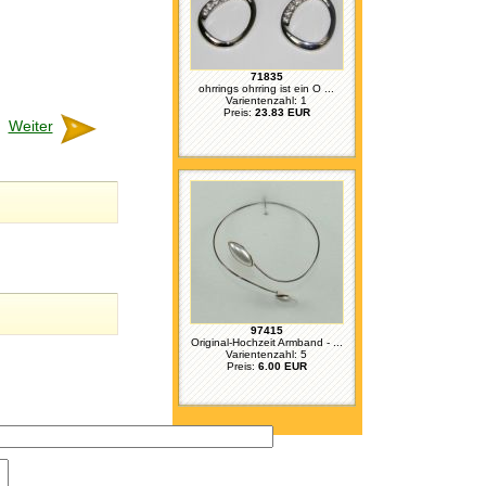
71835
ohrrings ohrring ist ein O ...
Varientenzahl: 1
Preis:
23.83 EUR
Weiter
97415
Original-Hochzeit Armband - ...
Varientenzahl: 5
Preis:
6.00 EUR