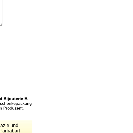
 Bijouterie E-
Geschenkepackung
en Produzent,
razie und
 Farbabart