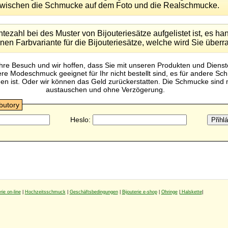
wischen die Schmucke auf dem Foto und die Realschmucke.
ezahl bei des Muster von Bijouteriesätze aufgelistet ist, es han
nen Farbvariante für die Bijouteriesätze, welche wird Sie über
Ihre Besuch und wir hoffen, dass Sie mit unseren Produkten und Dienst
 Modeschmuck geeignet für Ihr nicht bestellt sind, es für andere Sc
n ist. Oder wir können das Geld zurückerstatten. Die Schmucke sind m
austauschen und ohne Verzögerung.
ibutory
Heslo:
rie on-line
|
Hochzeitsschmuck
|
Geschäftsbedingungen
|
Bijouterie e-shop
|
Ohringe
|
Halskette
|