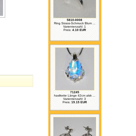
5810-0008
Ring Strass-Schmuck Blum ...
Varientenzahl: 1
Preis:
4.10 EUR
71245
haslkette Länge 42cm alsk ...
Varientenzahl: 3
Preis:
19.15 EUR