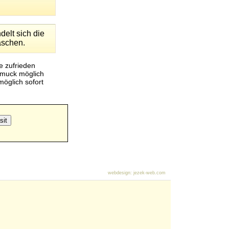
delt sich die
raschen.
e zufrieden
hmuck möglich
öglich sofort
webdesign
:
jezek-web.com