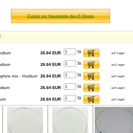
Zurück zur Hauptseite des E-Shops
:
St.
hodium
26.64 EUR
auf Lager
St.
hodium
26.64 EUR
auf Lager
St.
pphire mix - rhodium
26.64 EUR
auf Lager
St.
odium
26.64 EUR
auf Lager
St.
dium
26.64 EUR
auf Lager