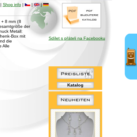
|
Shop info
|
|
|
) + 8 mm (8
 Gesamtgröße der
uck Metall:
henk-Box mit
Sdílet s přáteli na Facebooku
nd die
 Alle
Katalog