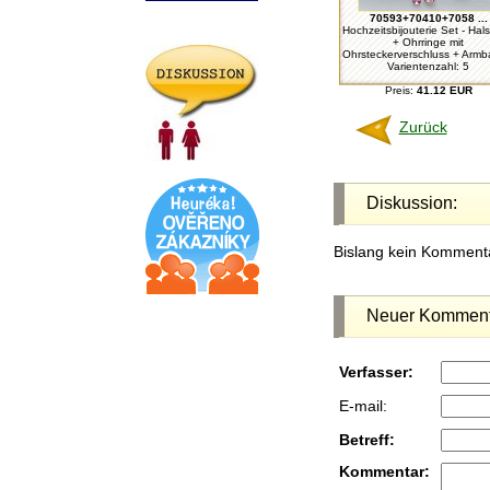
70593+70410+7058 ...
Hochzeitsbijouterie Set - Hals
+ Ohrringe mit
Ohrsteckerverschluss + Armba
Varientenzahl: 5
Preis:
41.12 EUR
Zurück
Diskussion:
Bislang kein Kommenta
Neuer Komment
Verfasser:
E-mail:
Betreff:
Kommentar: