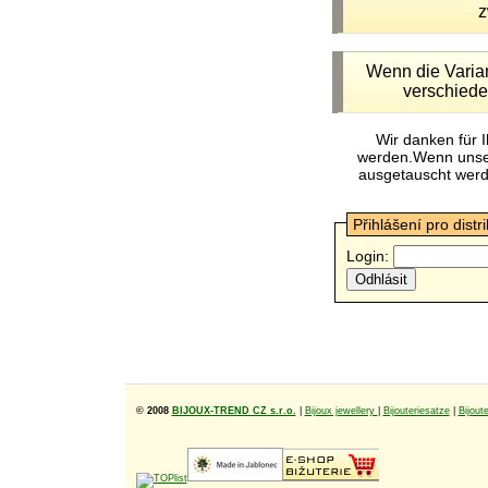
z
Wenn die Variant
verschiede
Wir danken für 
werden.Wenn unsere
ausgetauscht werde
Přihlášení pro distr
Login:
© 2008
BIJOUX-TREND CZ s.r.o.
|
Bijoux jewellery
|
Bijouteriesatze
|
Bijoute