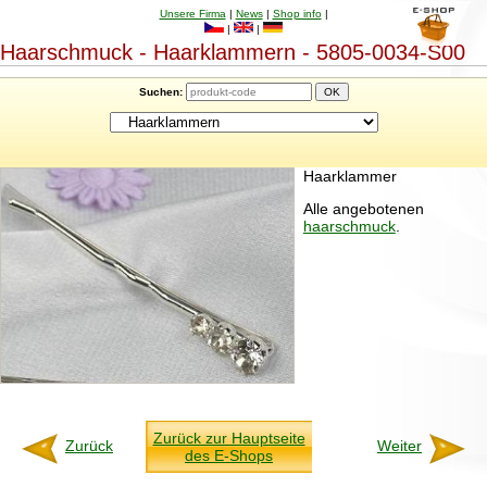
Unsere Firma
|
News
|
Shop info
|
|
|
Haarschmuck - Haarklammern - 5805-0034-S00
Suchen:
Haarklammer
Alle angebotenen
haarschmuck
.
Zurück zur Hauptseite
Zurück
Weiter
des E-Shops