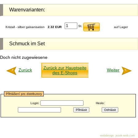
Warenvarianten:
St.
Kristall - silber galvanisation
2.32 EUR
auf Lager
Schmuck im Set
Doch nicht zugewiesene
Zurück zur Hauptseite
Zurück
Weiter
des E-Shops
Přihlášení pro distributory
Login:
Heslo:
webdesign
:
jezek-web.com