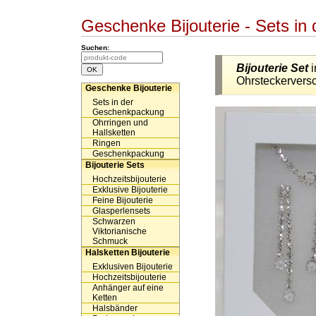
Geschenke Bijouterie - Sets 
Suchen:
Bijouterie Set
i
Ohrsteckervers
Geschenke Bijouterie
Sets in der
Geschenkpackung
Ohrringen und
Hallsketten
Ringen
Geschenkpackung
Bijouterie Sets
Hochzeitsbijouterie
Exklusive Bijouterie
Feine Bijouterie
Glasperlensets
Schwarzen
Viktorianische
Schmuck
Halsketten Bijouterie
Exklusiven Bijouterie
Hochzeitsbijouterie
Anhänger auf eine
Ketten
Halsbänder