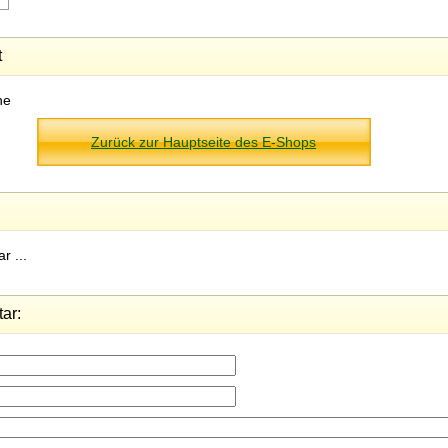
t
ne
Zurück zur Hauptseite des E-Shops
r ...
ar: