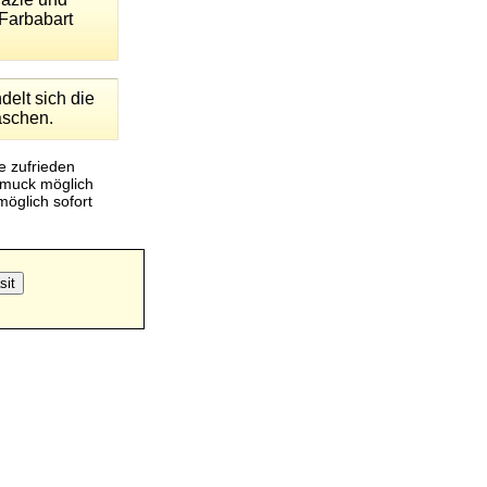
 Farbabart
delt sich die
raschen.
e zufrieden
hmuck möglich
öglich sofort