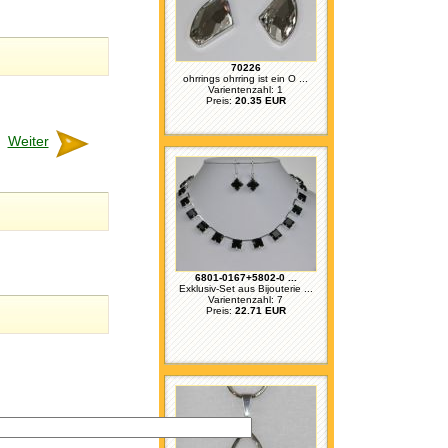
70226
ohrrings ohrring ist ein O ...
Varientenzahl: 1
Preis:
20.35 EUR
Weiter
6801-0167+5802-0 ...
Exklusiv-Set aus Bijouterie ...
Varientenzahl: 7
Preis:
22.71 EUR