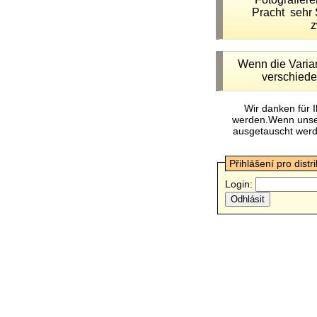
Pracht sehr 
z
Wenn die Variant
verschiede
Wir danken für 
werden.Wenn unsere
ausgetauscht werde
Přihlášení pro distr
Login: