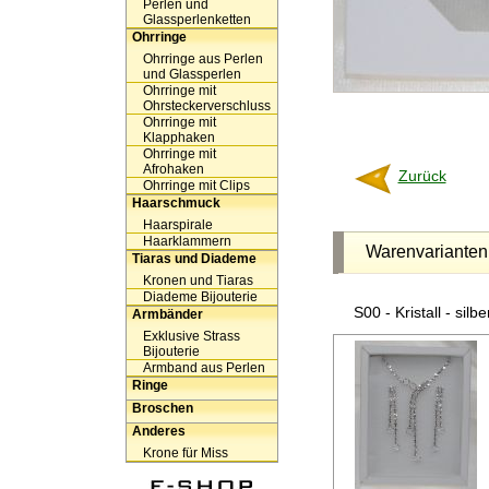
Perlen und
Glassperlenketten
Ohrringe
Ohrringe aus Perlen
und Glassperlen
Ohrringe mit
Ohrsteckerverschluss
Ohrringe mit
Klapphaken
Ohrringe mit
Afrohaken
Zurück
Ohrringe mit Clips
Haarschmuck
Haarspirale
Haarklammern
Warenvarianten
Tiaras und Diademe
Kronen und Tiaras
Diademe Bijouterie
S00 - Kristall - silb
Armbänder
Exklusive Strass
Bijouterie
Armband aus Perlen
Ringe
Broschen
Anderes
Krone für Miss