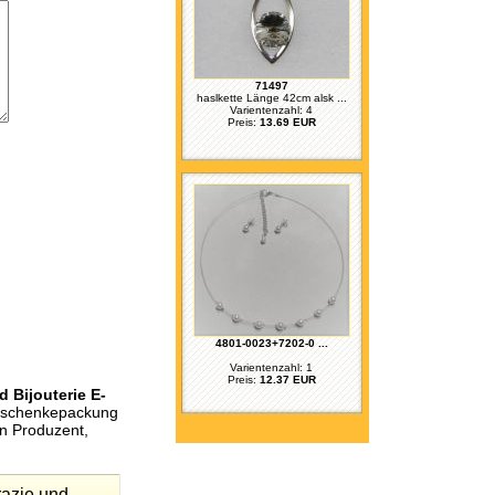
71497
haslkette Länge 42cm alsk ...
Varientenzahl: 4
Preis:
13.69 EUR
4801-0023+7202-0 ...
Varientenzahl: 1
Preis:
12.37 EUR
 Bijouterie E-
Geschenkepackung
en Produzent,
razie und