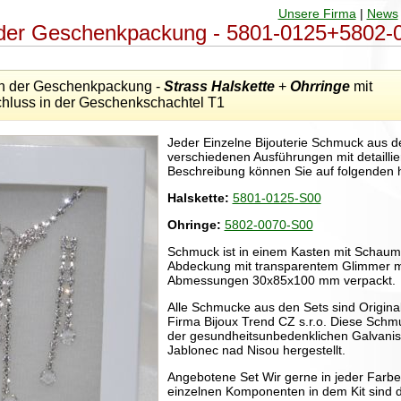
Unsere Firma
|
News
in der Geschenkpackung - 5801-0125+5802
n der Geschenkpackung -
Strass Halskette
+
Ohrringe
mit
chluss in der Geschenkschachtel T1
Jeder Einzelne Bijouterie Schmuck aus de
verschiedenen Ausführungen mit detaillie
Beschreibung können Sie auf folgenden 
Halskette:
5801-0125-S00
Ohringe:
5802-0070-S00
Schmuck ist in einem Kasten mit Schaum
Abdeckung mit transparentem Glimmer m
Abmessungen 30x85x100 mm verpackt.
Alle Schmucke aus den Sets sind Origina
Firma Bijoux Trend CZ s.r.o. Diese Schmu
der gesundheitsunbedenklichen Galvanis
Jablonec nad Nisou hergestellt.
Angebotene Set Wir gerne in jeder Farbe 
einzelnen Komponenten in dem Kit sind d