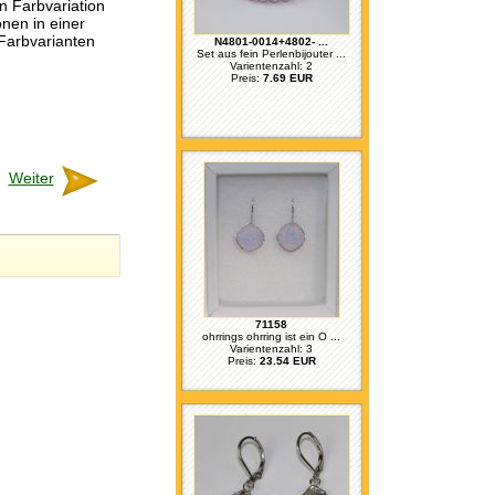
n Farbvariation
onen in einer
 Farbvarianten
N4801-0014+4802- ...
Set aus fein Perlenbijouter ...
Varientenzahl: 2
Preis:
7.69 EUR
Weiter
71158
ohrrings ohrring ist ein O ...
Varientenzahl: 3
Preis:
23.54 EUR