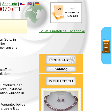
|
Shop info
|
|
|
-0070+T1
Sdílet s přáteli na Facebooku
n Sets, in
rter
hier ansehen:
Katalog
stoff und
it den
l Produkte der
cke, inklusive
ation wurden in
Variante, bei der
argestellt zu