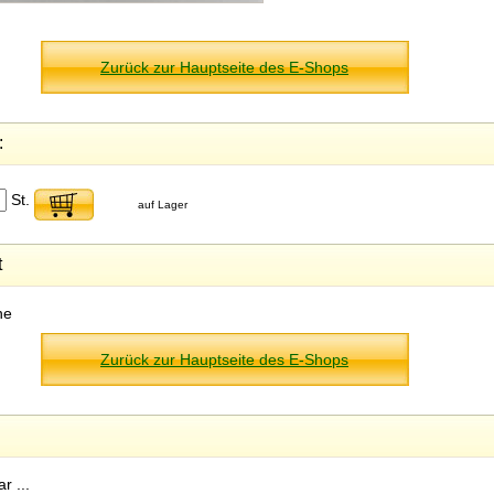
Zurück zur Hauptseite des E-Shops
:
St.
auf Lager
t
ne
Zurück zur Hauptseite des E-Shops
r ...