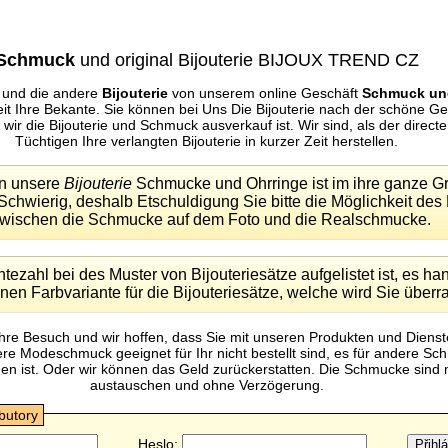
Schmuck
und original Bijouterie BIJOUX TREND CZ
und die andere
Bijouterie
von unserem online Geschäft
Schmuck und
eit Ihre Bekante. Sie können bei Uns Die Bijouterie nach der schöne 
wir die Bijouterie und Schmuck ausverkauf ist. Wir sind, als der direct
Tüchtigen Ihre verlangten Bijouterie in kurzer Zeit herstellen.
en unsere
Bijouterie
Schmucke und Ohrringe ist im ihre ganze G
Schwierig, deshalb Etschuldigung Sie bitte die Möglichkeit des
wischen die Schmucke auf dem Foto und die Realschmucke.
ezahl bei des Muster von Bijouteriesätze aufgelistet ist, es han
nen Farbvariante für die Bijouteriesätze, welche wird Sie über
Ihre Besuch und wir hoffen, dass Sie mit unseren Produkten und Dienst
 Modeschmuck geeignet für Ihr nicht bestellt sind, es für andere Sc
n ist. Oder wir können das Geld zurückerstatten. Die Schmucke sind m
austauschen und ohne Verzögerung.
ibutory
Heslo: