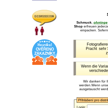
Schmuck
,
ohrringe
Shop
erfreuen jederz
einpacken. Sofern 
Fotografier
Pracht sehr 
z
Wenn die Variant
verschiede
Wir danken für 
werden.Wenn unsere
ausgetauscht werde
Přihlášení pro distr
Login: