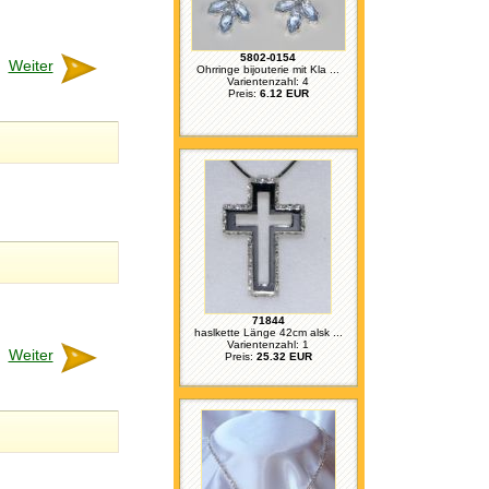
5802-0154
Weiter
Ohrringe bijouterie mit Kla ...
Varientenzahl: 4
Preis:
6.12 EUR
71844
haslkette Länge 42cm alsk ...
Varientenzahl: 1
Weiter
Preis:
25.32 EUR