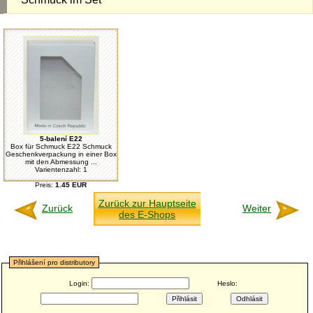
5-balení E22
Box für Schmuck E22 Schmuck
Geschenkverpackung in einer Box
mit den Abmessung ...
Varientenzahl: 1
Preis:
1.45 EUR
Zurück zur Hauptseite
Zurück
Weiter
des E-Shops
Přihlášení pro distributory
Login:
Heslo: