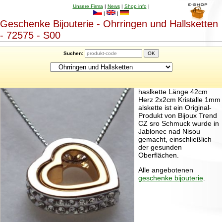
Unsere Firma
|
News
|
Shop info
|
|
|
Geschenke Bijouterie - Ohrringen und Hallsketten
- 72575 - S00
Suchen:
haslkette Länge 42cm
Herz 2x2cm Kristalle 1mm
alskette ist ein Original-
Produkt von Bijoux Trend
CZ sro Schmuck wurde in
Jablonec nad Nisou
gemacht, einschließlich
der gesunden
Oberflächen.
Alle angebotenen
geschenke bijouterie
.