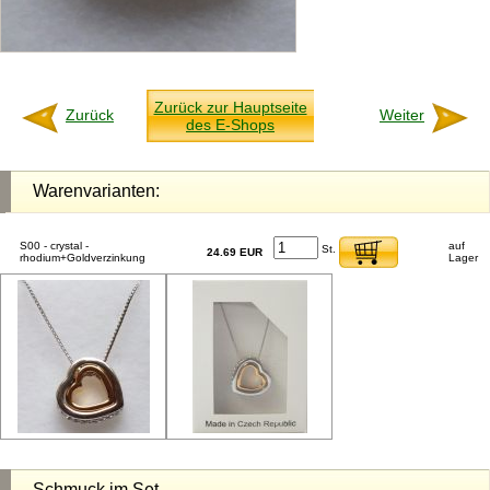
Zurück zur Hauptseite
Zurück
Weiter
des E-Shops
Warenvarianten:
S00 - crystal -
auf
St.
24.69 EUR
rhodium+Goldverzinkung
Lager
Schmuck im Set