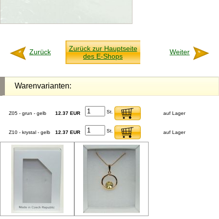
Zurück zur Hauptseite
Zurück
Weiter
des E-Shops
Warenvarianten:
St.
Z05 - grun - gelb
12.37 EUR
auf Lager
St.
Z10 - krystal - gelb
12.37 EUR
auf Lager