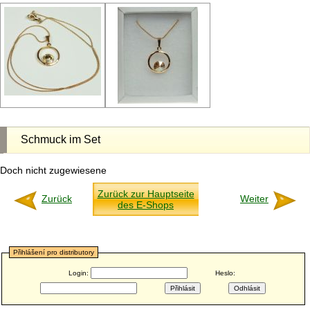
Schmuck im Set
Doch nicht zugewiesene
Zurück zur Hauptseite
Zurück
Weiter
des E-Shops
Přihlášení pro distributory
Login:
Heslo: