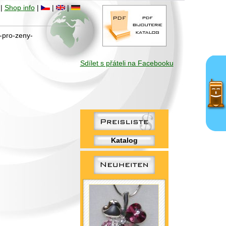
|
Shop info
|
|
|
y-pro-zeny-
Sdílet s přáteli na Facebooku
Katalog