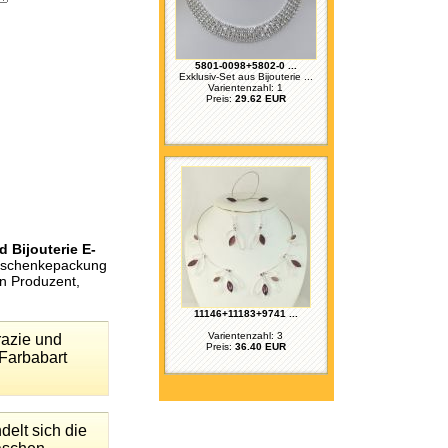
5801-0098+5802-0 ...
Exklusiv-Set aus Bijouterie ...
Varientenzahl: 1
Preis:
29.62 EUR
 Bijouterie E-
Geschenkepackung
en Produzent,
11146+11183+9741 ...
Varientenzahl: 3
razie und
Preis:
36.40 EUR
 Farbabart
delt sich die