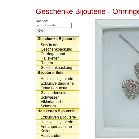
Geschenke Bijouterie - Ohrring
Suchen:
Geschenke Bijouterie
Sets in der
Geschenkpackung
Ohrringen und
Hallsketten
Ringen
Geschenkpackung
Bijouterie Sets
Hochzeitsbijouterie
Exklusive Bijouterie
Feine Bijouterie
Glasperlensets
Schwarzen
Viktorianische
Schmuck
Halsketten Bijouterie
Exklusiven Bijouterie
Hochzeitsbijouterie
Anhänger auf eine
Ketten
Halsbänder