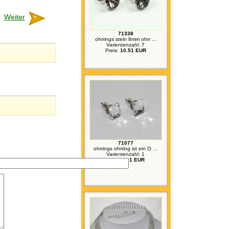
Weiter
71338
ohrrings stein 8mm ohrr ...
Varientenzahl: 7
Preis:
10.51 EUR
71077
ohrrings ohrring ist ein O ...
Varientenzahl: 1
Preis:
6.91 EUR