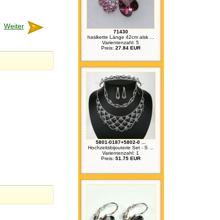
Weiter
71430
haslkette Länge 42cm alsk ...
Varientenzahl: 5
Preis:
27.84 EUR
5801-0187+5802-0 ...
Hochzeitsbijouterie Set - S ...
Varientenzahl: 1
Preis:
51.75 EUR