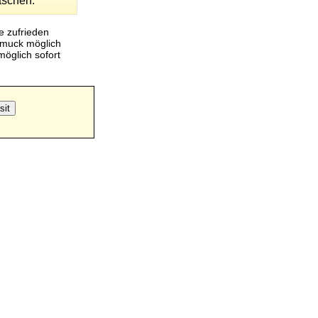
raschen.
e zufrieden
hmuck möglich
öglich sofort