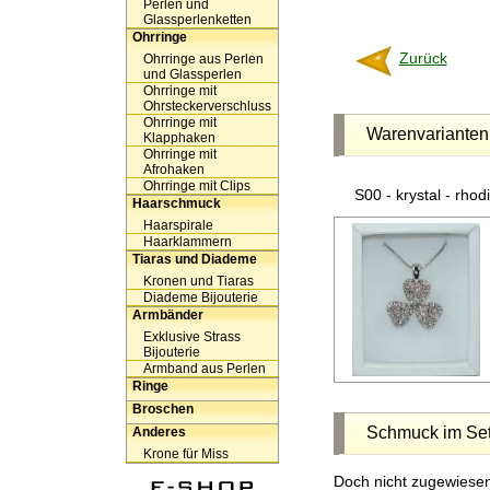
Perlen und
Glassperlenketten
Ohrringe
Zurück
Ohrringe aus Perlen
und Glassperlen
Ohrringe mit
Ohrsteckerverschluss
Ohrringe mit
Warenvarianten
Klapphaken
Ohrringe mit
Afrohaken
Ohrringe mit Clips
S00 - krystal - rho
Haarschmuck
Haarspirale
Haarklammern
Tiaras und Diademe
Kronen und Tiaras
Diademe Bijouterie
Armbänder
Exklusive Strass
Bijouterie
Armband aus Perlen
Ringe
Broschen
Schmuck im Se
Anderes
Krone für Miss
Doch nicht zugewiese