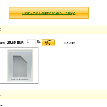
Zurück zur Hauptseite des E-Shops
:
St.
dium
25.65 EUR
auf Lager
t
ne