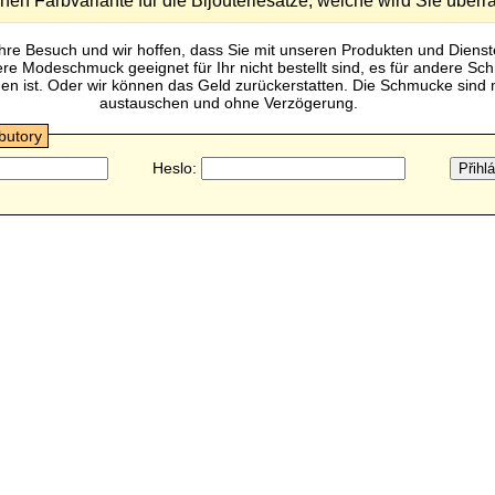
nen Farbvariante für die Bijouteriesätze, welche wird Sie über
Ihre Besuch und wir hoffen, dass Sie mit unseren Produkten und Dienst
 Modeschmuck geeignet für Ihr nicht bestellt sind, es für andere Sc
n ist. Oder wir können das Geld zurückerstatten. Die Schmucke sind m
austauschen und ohne Verzögerung.
ibutory
Heslo: