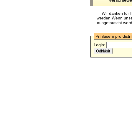
verschiede
Wir danken für 
werden.Wenn unsere
ausgetauscht werde
Přihlášení pro distr
Login: