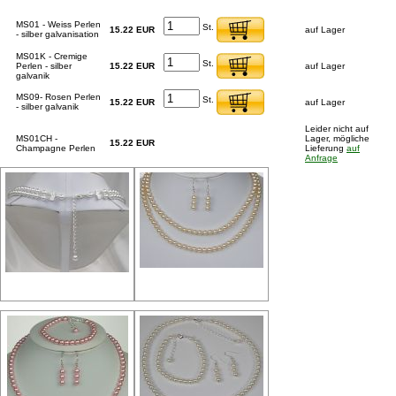
MS01 - Weiss Perlen
St.
15.22 EUR
auf Lager
- silber galvanisation
MS01K - Cremige
St.
Perlen - silber
15.22 EUR
auf Lager
galvanik
MS09- Rosen Perlen
St.
15.22 EUR
auf Lager
- silber galvanik
Leider nicht auf
MS01CH -
Lager, mögliche
15.22 EUR
Champagne Perlen
Lieferung
auf
Anfrage