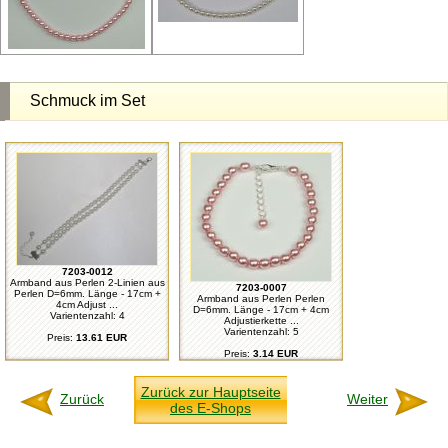
Schmuck im Set
7203-0012
Armband aus Perlen 2-Linien aus
7203-0007
Perlen D=6mm. Länge - 17cm +
Armband aus Perlen Perlen
4cm Adjust ...
D=6mm. Länge - 17cm + 4cm
Varientenzahl: 4
Adjustierkette ...
Varientenzahl: 5
Preis:
13.61 EUR
Preis:
3.14 EUR
Zurück zur Hauptseite
Zurück
Weiter
des E-Shops