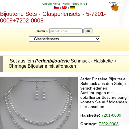
Unsere Firma
|
News
|
Shop info
|
|
|
Bijouterie Sets - Glasperlensets - 5-7201-
0009+7202-0008
Suchen:
Set aus fein
Perlenbijouterie
Schmuck - Halskette +
Ohrringe Bijouterie mit afrohaken
Jeder Einzelne Bijouterie
Schmuck aus den Sets, in
verschiedenen
Ausführungen mit
detaillierter Beschreibung
können Sie auf folgenden
hier ansehen:
Halskette:
7201-0009
Ohringe:
7202-0008