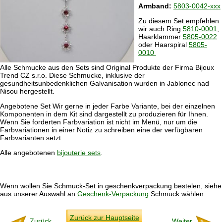
Armband:
5803-0042-xxx
Zu diesem Set empfehlen
wir auch Ring
5810-0001
,
Haarklammer
5805-0022
oder Haarspiral
5805-
0010
Alle Schmucke aus den Sets sind Original Produkte der Firma Bijoux
Trend CZ s.r.o. Diese Schmucke, inklusive der
gesundheitsunbedenklichen Galvanisation wurden in Jablonec nad
Nisou hergestellt.
Angebotene Set Wir gerne in jeder Farbe Variante, bei der einzelnen
Komponenten in dem Kit sind dargestellt zu produzieren für Ihnen.
Wenn Sie forderten Farbvariation ist nicht im Menü, nur um die
Farbvariationen in einer Notiz zu schreiben eine der verfügbaren
Farbvarianten setzt.
Alle angebotenen
bijouterie sets
.
Wenn wollen Sie Schmuck-Set in geschenkverpackung bestelen, siehe
aus unserer Auswahl an
Geschenk-Verpackung
Schmuck wählen.
Zurück zur Hauptseite
Zurück
Weiter