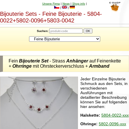
Unsere Firma
|
News
|
Shop info
|
|
|
Bijouterie Sets - Feine Bijouterie - 5804-
0022+5802-0096+5803-0042
Suchen:
Fein
Bijouterie Set
- Strass
Anhänger
auf Feinenkette
+
Ohrringe
mit Ohrsteckerverschluss +
Armband
Jeder Einzelne Bijouterie
Schmuck aus den Sets, in
verschiedenen
Ausführungen mit
detaillierter Beschreibung
können Sie auf folgenden
hier ansehen:
Halskette:
5804-0022-xxx
Ohringe:
5802-0096-xxx