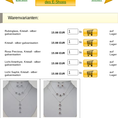
des E-Shops
Warenvarianten:
Rubinglass, Kristall - silber
auf
St.
15.88 EUR
galvanisation
Lager
auf
St.
Kristall - silber galvanisation
15.88 EUR
Lager
Rosa Preciosa, Kristall - silber
auf
St.
15.88 EUR
galvanisation
Lager
Licht Amethyst, Kristall - silber
auf
St.
15.88 EUR
galvanisation
Lager
Licht Saphir, Kristall - silber
auf
St.
15.88 EUR
galvanisation
Lager