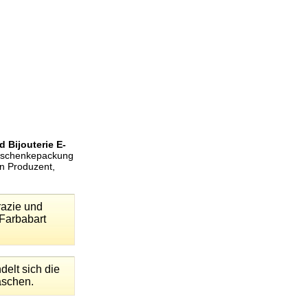
 Bijouterie E-
Geschenkepackung
en Produzent,
razie und
 Farbabart
delt sich die
raschen.