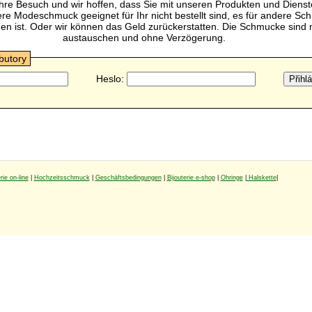
Ihre Besuch und wir hoffen, dass Sie mit unseren Produkten und Dienst
 Modeschmuck geeignet für Ihr nicht bestellt sind, es für andere Sc
n ist. Oder wir können das Geld zurückerstatten. Die Schmucke sind m
austauschen und ohne Verzögerung.
ibutory
Heslo:
rie on-line
|
Hochzeitsschmuck
|
Geschäftsbedingungen
|
Bijouterie e-shop
|
Ohringe
|
Halskette
|