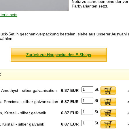
Notiz zu schreiben eine der ve
Farbvarianten setzt.
uterie sets
.
uck-Set in geschenkverpackung bestelen, siehe aus unserer Auswahl
wählen.
Zurück zur Hauptseite des E-Shops
:
St.
ht Amethyst - silber galvanisation
6.87 EUR
a
St.
a Preciosa - silber galvanisation
6.87 EUR
a
St.
 Kristall - silber galvanik
6.87 EUR
a
St.
Kristall - silber galvanik
6.87 EUR
a