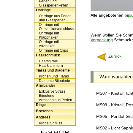
Perlen und
Glassperlenketten
Ohrringe
Alle angebotenen
bijo
Ohrringe aus Perlen
und Glassperlen
Ohrringe mit
Ohrsteckerverschluss
Ohrringe mit
Wenn wollen Sie Schm
Klapphaken
Verpackung
Schmuck 
Ohrringe mit
Afrohaken
Ohrringe mit Clips
Haarschmuck
Zurück
Haarspirale
Haarklammern
Tiaras und Diademe
Kronen und Tiaras
Warenvarianten
Diademe Bijouterie
Armbänder
Exklusive Strass
MS07 - Kristall, lic
Bijouterie
Armband aus Perlen
MS09 - Kristall, Ros
Ringe
Broschen
MS05 - Peridot Grun,
Anderes
Krone für Miss
MS02 - Licht Saphir, 