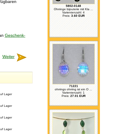
rfügbaren
5802-0148
Ohrringe bijouterie mit Kla ...
Varientenzahl: 4
Preis:
3.60 EUR
 an
Geschenk-
Weiter
71221
ohrrings ohrring ist ein O ...
Varientenzahl: 1
uf Lager
Preis:
27.01 EUR
uf Lager
uf Lager
uf Lager