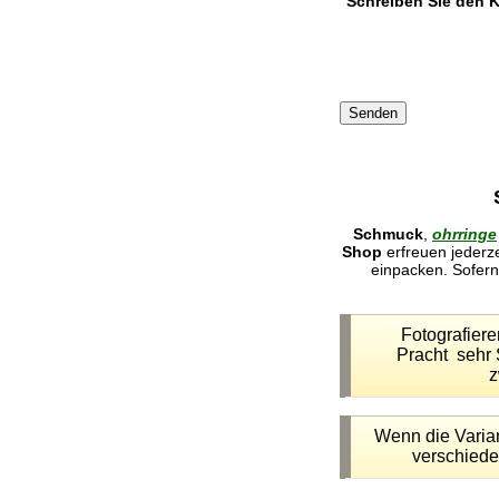
Schreiben Sie den 
Schmuck
,
ohrringe
Shop
erfreuen jederz
einpacken. Sofern 
Fotografier
Pracht sehr 
z
Wenn die Variant
verschiede