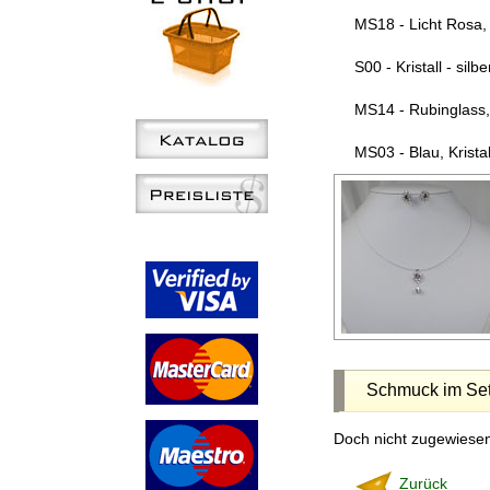
MS18 - Licht Rosa, K
S00 - Kristall - silb
MS14 - Rubinglass, K
MS03 - Blau, Kristall
Schmuck im Se
Doch nicht zugewiese
Zurück