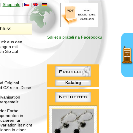
|
Shop info
|
|
|
hluss
Sdílet s přáteli na Facebooku
muck aus den
ungen mit
en Sie auf
Katalog
d Original
d CZ s.r.o. Diese
vanisation
ergestellt.
eder Farbe
mponenten in
uzieren für
ariation ist nicht
ionen in einer