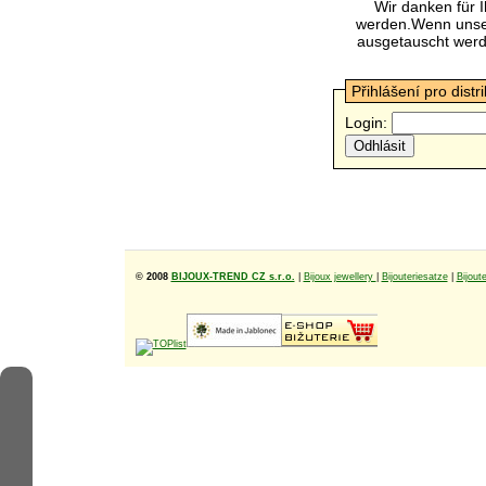
Wir danken für 
werden.Wenn unsere
ausgetauscht werde
Přihlášení pro distr
Login:
© 2008
BIJOUX-TREND CZ s.r.o.
|
Bijoux jewellery
|
Bijouteriesatze
|
Bijoute