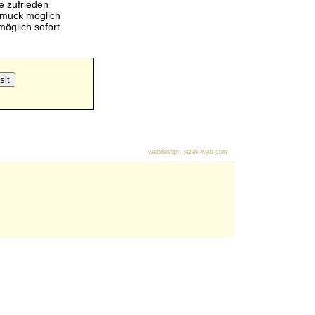
e zufrieden
hmuck möglich
öglich sofort
webdesign
:
jezek-web.com