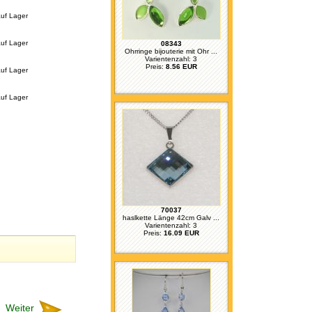
uf Lager
uf Lager
08343
Ohrringe bijouterie mit Ohr ...
Varientenzahl: 3
Preis:
8.56 EUR
uf Lager
uf Lager
70037
haslkette Länge 42cm Galv ...
Varientenzahl: 3
Preis:
16.09 EUR
Weiter