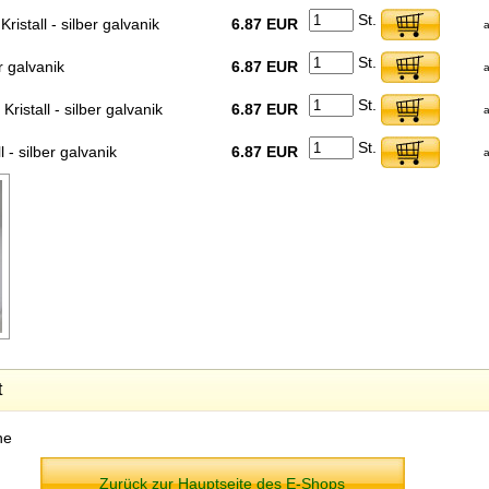
St.
ristall - silber galvanik
6.87 EUR
a
St.
er galvanik
6.87 EUR
a
St.
ristall - silber galvanik
6.87 EUR
a
St.
 - silber galvanik
6.87 EUR
a
t
ne
Zurück zur Hauptseite des E-Shops