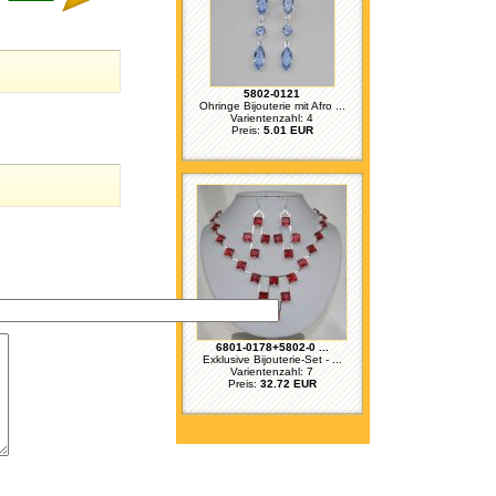
5802-0121
Ohringe Bijouterie mit Afro ...
Varientenzahl: 4
Preis:
5.01 EUR
6801-0178+5802-0 ...
Exklusive Bijouterie-Set - ...
Varientenzahl: 7
Preis:
32.72 EUR