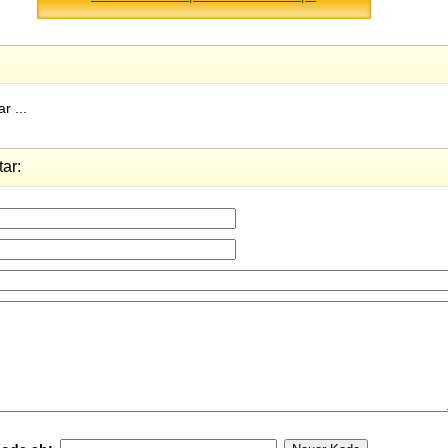
r ...
ar: