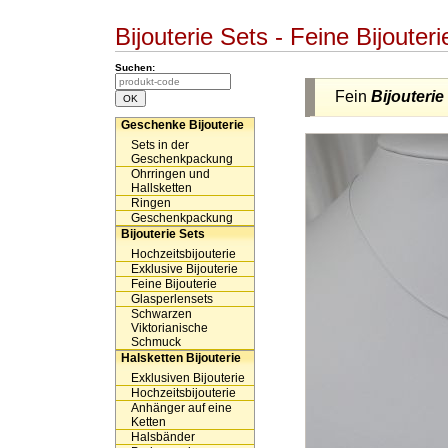
Bijouterie Sets - Feine Bijoute
Suchen:
Fein
Bijouterie
Geschenke Bijouterie
Sets in der
Geschenkpackung
Ohrringen und
Hallsketten
Ringen
Geschenkpackung
Bijouterie Sets
Hochzeitsbijouterie
Exklusive Bijouterie
Feine Bijouterie
Glasperlensets
Schwarzen
Viktorianische
Schmuck
Halsketten Bijouterie
Exklusiven Bijouterie
Hochzeitsbijouterie
Anhänger auf eine
Ketten
Halsbänder