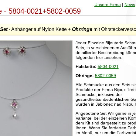
Unsere Firma
|
News
rie - 5804-0021+5802-0059
 Set
- Anhänger auf Nylon Kette +
Ohrringe
mit Ohrsteckerversc
Jeder Einzelne Bijouterie Sch
Sets, in verschiedenen Ausführ
detaillierter Beschreibung könn
folgenden hier ansehen:
Halskette:
5804-0021
Ohringe:
5802-0059
Alle Schmucke aus den Sets sin
Produkte der Firma Bijoux Tren
Schmucke, inklusive der
gesundheitsunbedenklichen Gal
wurden in Jablonec nad Nisou h
Angebotene Set Wir gerne in j
Variante, bei der einzelnen Ko
dem Kit sind dargestellt zu prod
Ihnen. Wenn Sie forderten Farbv
im Menü, nur um die Farbvariat