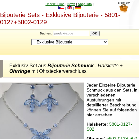
Unsere Firma
|
News
|
Shop info
|
|
|
Bijouterie Sets - Exklusive Bijouterie - 5801-
0127+5802-0129
Suchen:
Exklusiv-Set aus
Bijouterie Schmuck
-
Halskette
+
Ohrringe
mit Ohrsteckerverschluss
Jeder Einzelne Bijouterie
Schmuck aus den Sets, in
verschiedenen
Ausführungen mit
detaillierter Beschreibung
können Sie auf folgenden
hier ansehen:
Halskette:
5801-0127-
S02
Ohringe:
5802-0129-S02