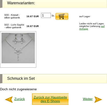
Warenvarianten:
S00 - Kristall -
St.
16.67 EUR
auf Lager
silber galvanik
Leider nicht auf Lager,
S02 - Licht Saphir
16.67 EUR
mögliche Lieferung
auf
- silber galvanik
Anfrage
Schmuck im Set
Doch nicht zugewiesene
Zurück zur Hauptseite
Zurück
Weiter
des E-Shops